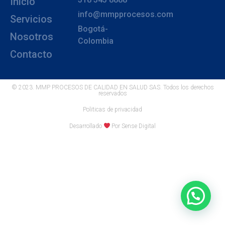
Inicio
info@mmpprocesos.com
Servicios
Bogotá-
Nosotros
Colombia
Contacto
© 2023. MMP PROCESOS DE CALIDAD EN SALUD SAS. Todos los derechos
reservados
Politicas de privacidad
Desarrollado
Por Sense Digital