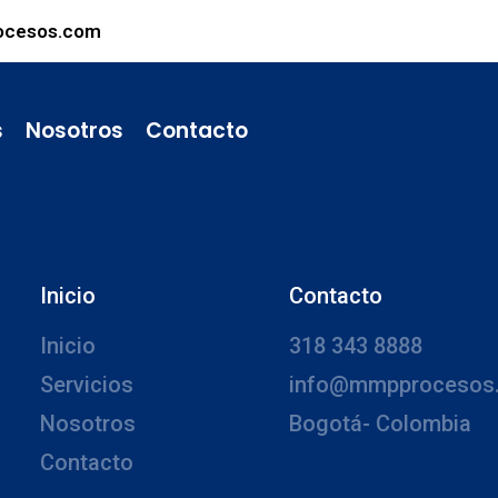
ocesos.com
s
Nosotros
Contacto
Inicio
Contacto
Inicio
318 343 8888
Servicios
info@mmpprocesos
Nosotros
Bogotá- Colombia
Contacto