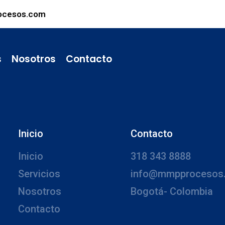
ocesos.com
s
Nosotros
Contacto
Inicio
Contacto
Inicio
318 343 8888
Servicios
info@mmpprocesos
Nosotros
Bogotá- Colombia
Contacto