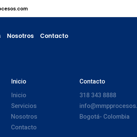
ocesos.com
s
Nosotros
Contacto
Inicio
Contacto
Inicio
318 343 8888
Servicios
info@mmpprocesos
Nosotros
Bogotá- Colombia
Contacto