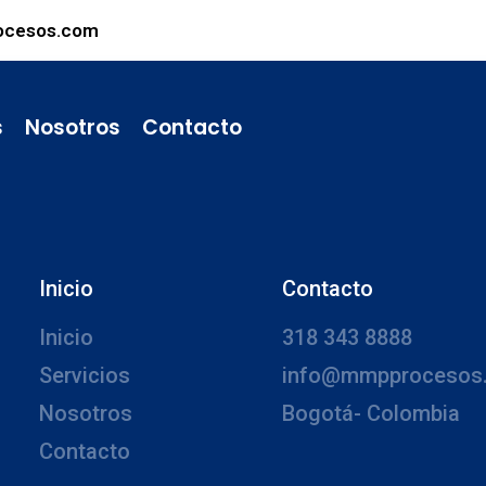
ocesos.com
s
Nosotros
Contacto
Inicio
Contacto
Inicio
318 343 8888
Servicios
info@mmpprocesos
Nosotros
Bogotá- Colombia
Contacto