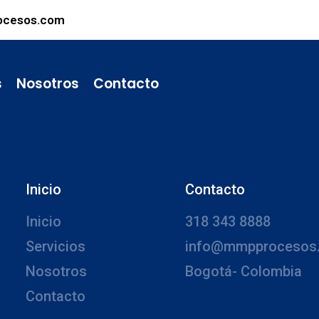
ocesos.com
s
Nosotros
Contacto
Inicio
Contacto
Inicio
318 343 8888
Servicios
info@mmpprocesos
Nosotros
Bogotá- Colombia
Contacto