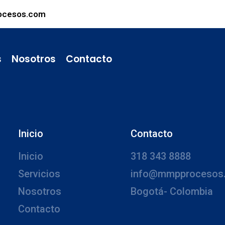
ocesos.com
s
Nosotros
Contacto
Inicio
Contacto
Inicio
318 343 8888
Servicios
info@mmpprocesos
Nosotros
Bogotá- Colombia
Contacto