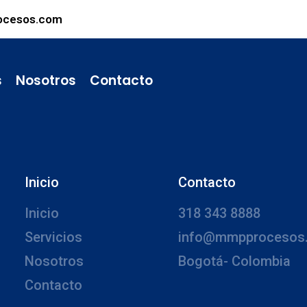
ocesos.com
s
Nosotros
Contacto
Inicio
Contacto
Inicio
318 343 8888
Servicios
info@mmpprocesos
Nosotros
Bogotá- Colombia
Contacto