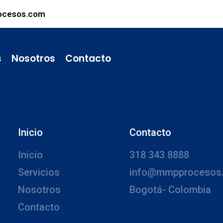
ocesos.com
s
Nosotros
Contacto
Inicio
Contacto
Inicio
318 343 8888
Servicios
info@mmpprocesos
Nosotros
Bogotá- Colombia
Contacto