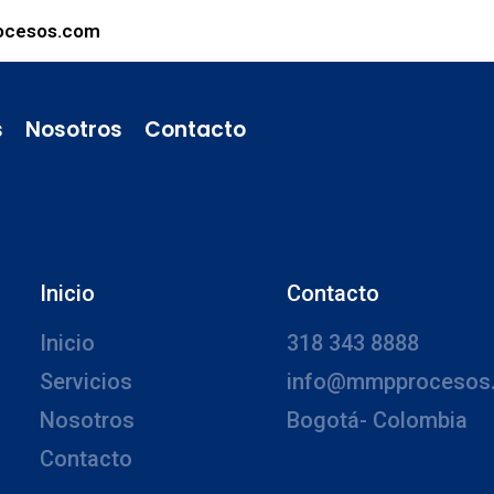
ocesos.com
s
Nosotros
Contacto
Inicio
Contacto
Inicio
318 343 8888
Servicios
info@mmpprocesos
Nosotros
Bogotá- Colombia
Contacto