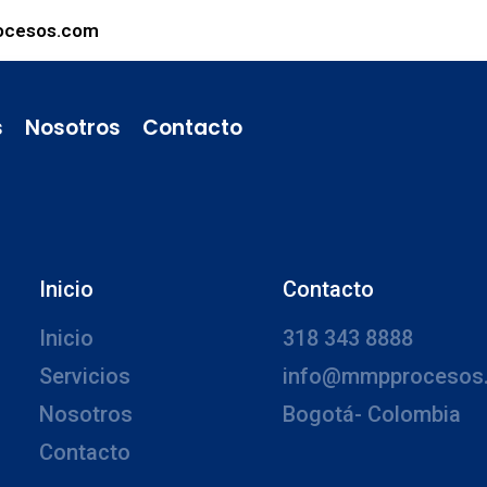
ocesos.com
s
Nosotros
Contacto
Inicio
Contacto
Inicio
318 343 8888
Servicios
info@mmpprocesos
Nosotros
Bogotá- Colombia
Contacto