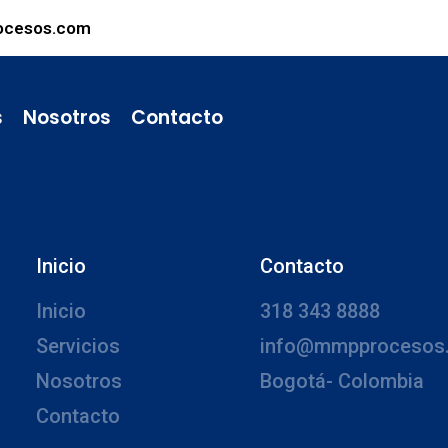
ocesos.com
s
Nosotros
Contacto
Inicio
Contacto
Inicio
318 343 8888
Servicios
info@mmpprocesos
Nosotros
Bogotá- Colombia
Contacto