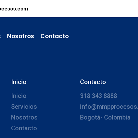
ocesos.com
s
Nosotros
Contacto
Inicio
Contacto
Inicio
318 343 8888
Servicios
info@mmpprocesos
Nosotros
Bogotá- Colombia
Contacto