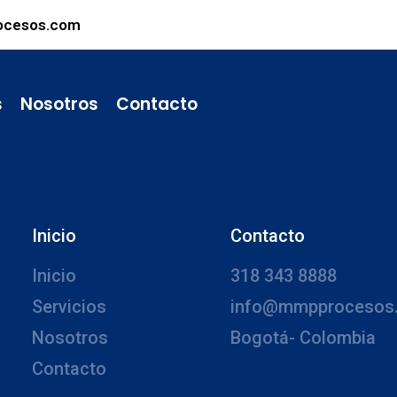
ocesos.com
s
Nosotros
Contacto
Inicio
Contacto
Inicio
318 343 8888
Servicios
info@mmpprocesos
Nosotros
Bogotá- Colombia
Contacto