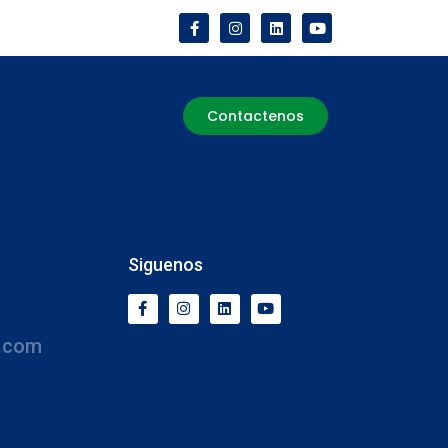
Contactenos
Siguenos
.com