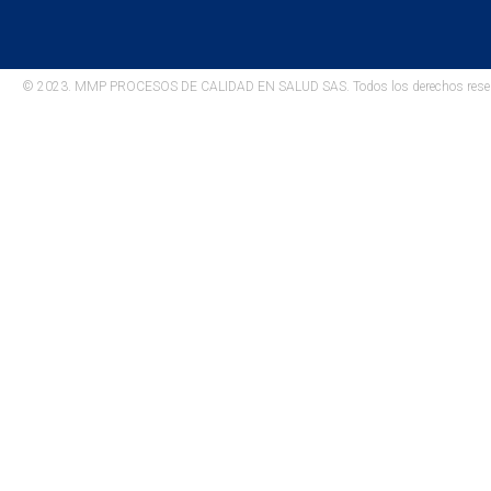
© 2023. MMP PROCESOS DE CALIDAD EN SALUD SAS. Todos los derechos rese