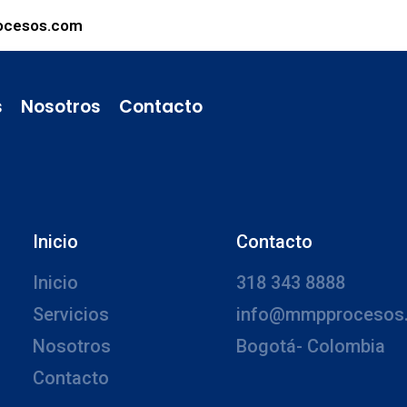
ocesos.com
s
Nosotros
Contacto
Inicio
Contacto
Inicio
318 343 8888
Servicios
info@mmpprocesos
Nosotros
Bogotá- Colombia
Contacto