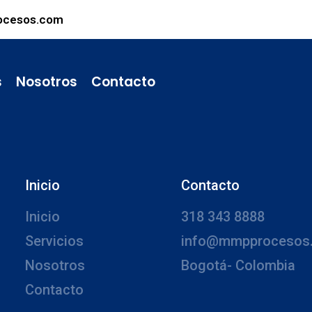
ocesos.com
s
Nosotros
Contacto
Inicio
Contacto
Inicio
318 343 8888
Servicios
info@mmpprocesos
Nosotros
Bogotá- Colombia
Contacto