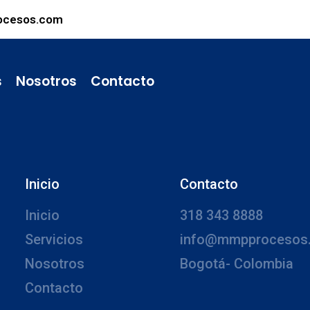
ocesos.com
s
Nosotros
Contacto
Inicio
Contacto
Inicio
318 343 8888
Servicios
info@mmpprocesos
Nosotros
Bogotá- Colombia
Contacto