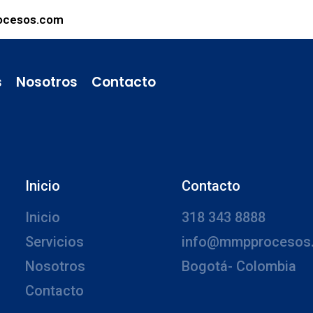
ocesos.com
s
Nosotros
Contacto
Inicio
Contacto
Inicio
318 343 8888
Servicios
info@mmpprocesos
Nosotros
Bogotá- Colombia
Contacto